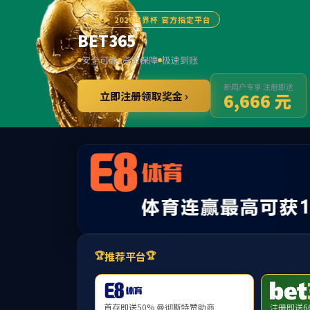
******
36