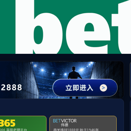
365英国上市(集团公司)官方网站-Global Platform
态
通知公告
国防教育
安全知识