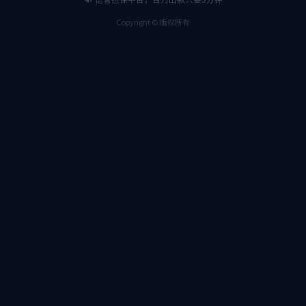
英国上市官网365开展2025年“五
节前校园安全大检查暨消防安...
英国上市官网365召开2025年校
定 防范电信网络诈骗专题培训暨..
校地共建 协同育人——英国上市官
国家安全教育实践教...