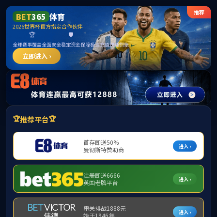
******
首页
部门简介
工作动态
当前位置：
首页
通知公告
正文
>
>
英国上市官网3652022