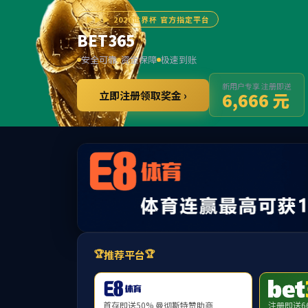
******
首页
部门简介
工作动
当前位置：
首页
安全知识
安全知识
正文
>
>
>