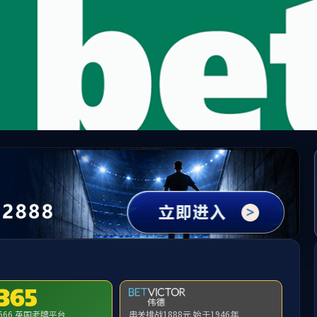
365英国上市(集团公司)官方网站-Global Platform
态
通知公告
国防教育
安全知识
这些秋冬防火知识请查收
【来源： | 发布日期：2023-11-17 】