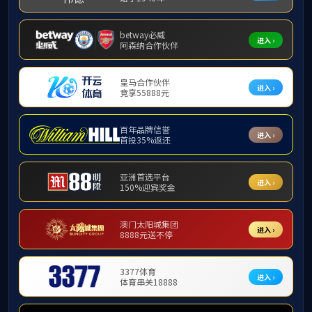
用电热棒、电炉等大功率电器。
2、用火安全管理：（1）严格执行动火审批制度，确需
动火点附近5米区域范围内的易燃易爆危险物品或作适当安全隔离，并 向 
若有 动 用应如实报告。
联系我们
版权所有：365英国上市(集团公司)官方网站-Global Platfor